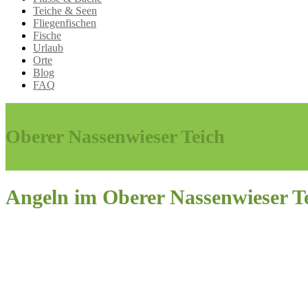
Teiche & Seen
Fliegenfischen
Fische
Urlaub
Orte
Blog
FAQ
Oberer Nassenwieser Teich
Angeln im Oberer Nassenwieser T