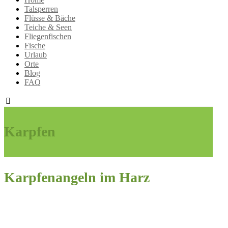
Talsperren
Flüsse & Bäche
Teiche & Seen
Fliegenfischen
Fische
Urlaub
Orte
Blog
FAQ
Karpfen
Karpfenangeln im Harz