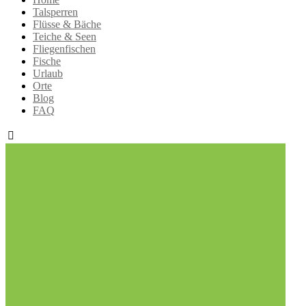
Talsperren
Flüsse & Bäche
Teiche & Seen
Fliegenfischen
Fische
Urlaub
Orte
Blog
FAQ